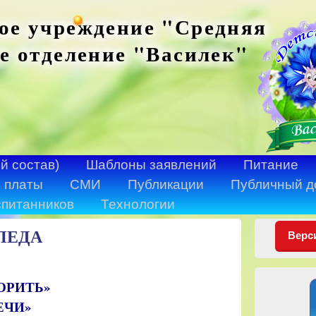
ое учреждение "Средняя
е отделение "Василек"
й состав)
Шаблоны заявлений
Питание
 платы
СМИ
Публикации
Публичный д
спитанников
Технологии
ПЕДА
Верс
ОРИТЬ»
ЕЧИ»