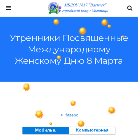
Утренники Посвященные
Международному
Женскому Дню 8 Марта
Наверх
Мобильн.
Компьютерная