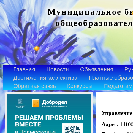
Муниципальное бю
общеобразовател
Главная
Новости
Объявления
Ру
Достижения коллектива
Платные образо
Обратная связь
Конкурсы
Педагогам
Управление
Адрес:
14100