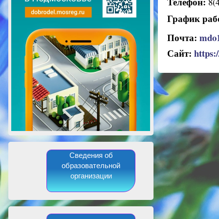
Телефон:
8(4
График раб
Почта:
mdo1
Сайт:
https:
Сведения об
образовательной
организации