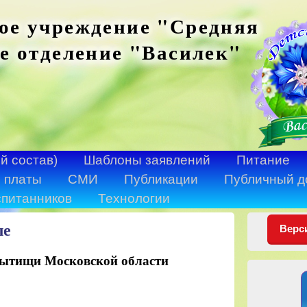
ое учреждение "Средняя
е отделение "Василек"
й состав)
Шаблоны заявлений
Питание
 платы
СМИ
Публикации
Публичный д
спитанников
Технологии
ле
Верс
 Мытищи Московской области