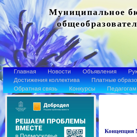
Муниципальное бю
общеобразовател
Главная
Новости
Объявления
Ру
Достижения коллектива
Платные образо
Обратная связь
Конкурсы
Педагогам
Концепция