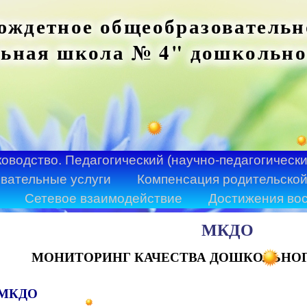
ждетное общеобразовательн
ьная школа № 4" дошкольно
ководство. Педагогический (научно-педагогически
вательные услуги
Компенсация родительской
Сетевое взаимодействие
Достижения во
МКДО
МОНИТОРИНГ КАЧЕСТВА ДОШКОЛЬНОГ
 МКДО