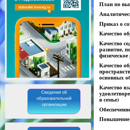
План по в
Аналитичес
Приказ о с
Качество о
Качество с
развитие, п
физическое 
Качество о
пространств
основных о
Качество вз
удовлетвор
Сведения об
в семье)
образовательной
организации
Обеспечение
Повышение 