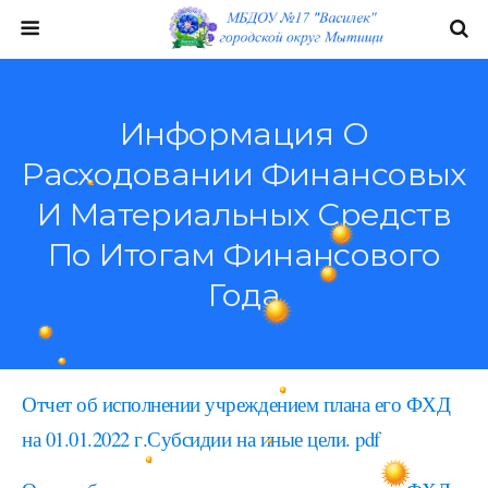
Информация О
Расходовании Финансовых
И Материальных Средств
По Итогам Финансового
Года
Отчет об исполнении учреждением плана его ФХД
на 01.01.2022 г.Субсидии на иные цели. pdf