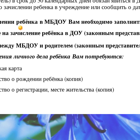
ель) в срок до 30 календарных дней обязан явиться в 
 о зачислении ребенка в учреждение или сообщить о да
лении
ребёнка
в МБДОУ
Вам необходимо заполнит
 на зачисление ребёнка в ДОУ (законным представ
между МБДОУ и родителем (законным представите
ения личного дела ребёнка Вам потребуются:
ая карта
ство о рождении ребёнка (копия)
тво о регистрации, месте жительства (копия)