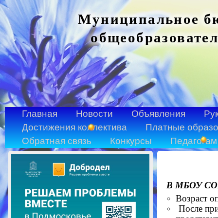
Муниципальное бю
общеобразовател
Главная
Новости
Объявления
Ру
Достижения коллектива
Платные образо
Обратная связь
Конкурсы
Педагогам
В МБОУ СОШ
Возраст оп
После при