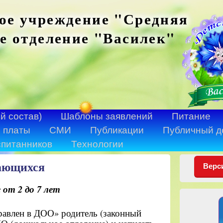
ое учреждение "Средняя
е отделение "Василек"
й состав)
Шаблоны заявлений
Питание
 платы
СМИ
Публикации
Публичный д
спитанников
Технологии
ающихся
Верс
от 2 до 7 лет
равлен в ДОО» родитель (законный