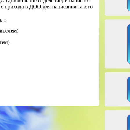
ДО (дошкольное отделение) и написать
те прихода в ДОО для написания такого
ь
:
ителем)
лем)