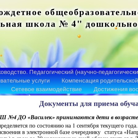
ждетное общеобразовательн
ьная школа № 4" дошкольно
ководство. Педагогический (научно-педагогически
вательные услуги
Компенсация родительской
Сетевое взаимодействие
Достижения во
Документы для приема обуч
 №4 ДО «Василек» принимаются дети в возрасте 
ределяется по состоянию на 1 сентября текущего года.
своения в электронной базе очереднику статуса «Нап