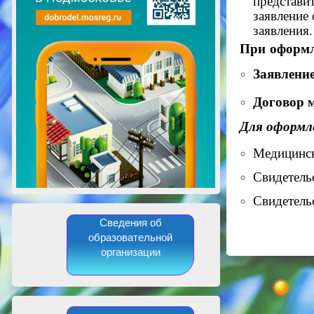
представит
заявление
заявления.
При
оформ
Заявление
Договор 
Для оформл
Медицинск
Свидетель
Свидетельс
Сведения об
образовательной
организации