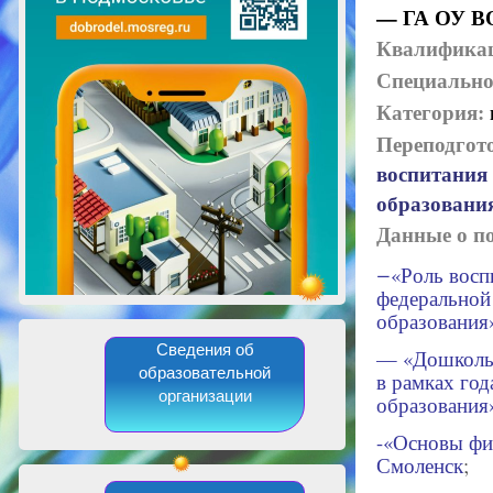
— ГА ОУ ВО 
Квалифика
Специально
Категория:
Переподгот
воспитания
образования
Данные о п
«Роль восп
—
федеральной
образования»
Сведения об
— «Дошкольн
образовательной
в рамках год
организации
образования»
-«Основы фин
Смоленск
;