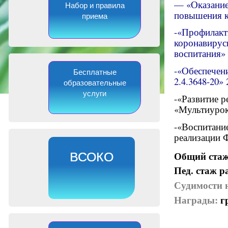
— «Оказание
Набор и правила
повышения к
приема
-«Профилакт
коронавирусн
воспитания» 
-«Обеспечен
Бесплатные
2.4.3648-20»
образовательные
услуги
-«Развитие р
«Мультиурок
-«Воспитани
реализации 
Общий стаж 
ВСОКО
Пед. стаж р
Судимости 
Награды:
г