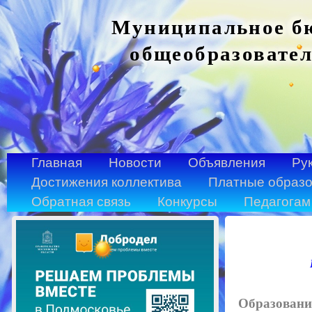
Муниципальное бю
общеобразовател
Главная
Новости
Объявления
Ру
Достижения коллектива
Платные образо
Обратная связь
Конкурсы
Педагогам
Образовани