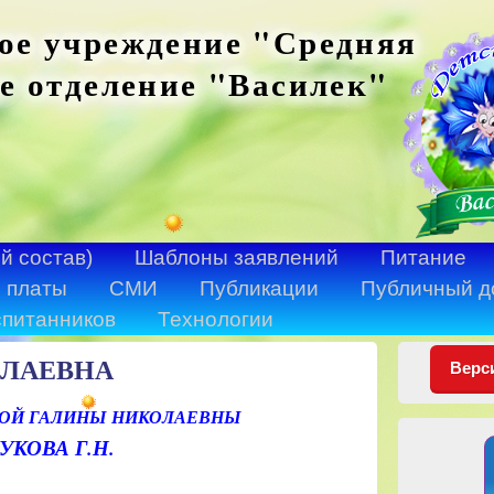
ое учреждение "Средняя
е отделение "Василек"
й состав)
Шаблоны заявлений
Питание
 платы
СМИ
Публикации
Публичный д
спитанников
Технологии
ОЛАЕВНА
Верс
ВОЙ ГАЛИНЫ НИКОЛАЕВНЫ
КОВА Г.Н.