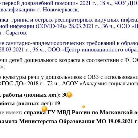
 первой доврачебной помощи» 2021 г., 18 ч., ЧОУ ДП
валификации» г. Новочеркасск;
ика гриппа и острых респираторных вирусных инфекци
ой инфекции (COVID-19)» 28.03.2021 г., 36 ч., ООО 
г. Саратов;
ие санитарно-эпидемиологических требований к образ
 28.03.2021 г., 36 ч., ООО «Центр инновационного обра
ечи детей дошкольного возраста в соответствии с ФГО
»;
е культуры речи у дошкольников с ОВЗ с использован
ФГОС ДО» 2018 г., 72 ч., АСОУ «Академия социальног
работы (полных лет): 30
аботы (полных лет): 19
не имеет:
справка ГУ МВД России по Московской о
рамота Министерства Образования МО 19.08.2021 г.